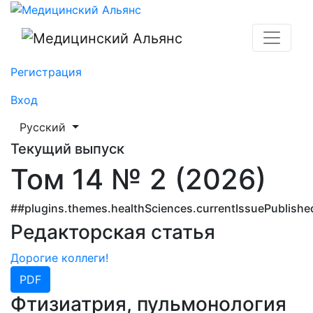
Медицинский Альянс
Регистрация
Вход
##plugins.themes.healthSciences.language.toggle##
Русский
Текущий выпуск
Том 14 № 2 (2026)
##plugins.themes.healthSciences.currentIssuePublish
Редакторская статья
Дорогие коллеги!
PDF
Фтизиатрия, пульмонология