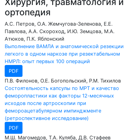
Хирургия, травматология и
ортопедия
А.С. Петров, О.А. Жемчугова-Зеленова, Е.Е.
Павлова, А.А. Скороход, И.Ю. Земцова, М.А.
Атюков, П.К. Яблонский
Выполнение ВАМЛА и анатомической резекции
легкого в одном наркозе при резектабельном
НМРЛ: опыт первых 100 операций
PDF
П.В. Филонов, О.Е. Богопольский, Р.М. Тихилов
Состоятельность капсулы по МРТ и качество
феморопластики как факторы 12-месячных
исходов после артроскопии при
фемороацетабулярном импинджменте
(ретроспективное исследование)
PDF
М.Ш. Магомедов, Т.А. Куляба, Д.В. Стафеев