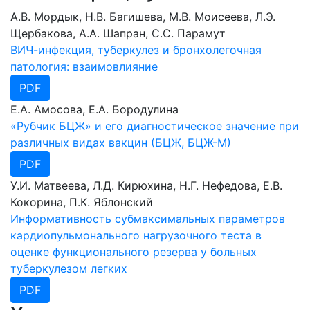
А.В. Мордык, Н.В. Багишева, М.В. Моисеева, Л.Э.
Щербакова, А.А. Шапран, С.С. Парамут
ВИЧ-инфекция, туберкулез и бронхолегочная
патология: взаимовлияние
PDF
Е.А. Амосова, Е.А. Бородулина
«Рубчик БЦЖ» и его диагностическое значение при
различных видах вакцин (БЦЖ, БЦЖ-М)
PDF
У.И. Матвеева, Л.Д. Кирюхина, Н.Г. Нефедова, Е.В.
Кокорина, П.К. Яблонский
Информативность субмаксимальных параметров
кардиопульмонального нагрузочного теста в
оценке функционального резерва у больных
туберкулезом легких
PDF