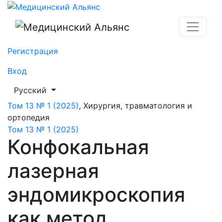
Конфокальная лазерная эндомикроскопия как метод 
Регистрация
Вход
##plugins.themes.healthSciences.language.toggle##
Русский
Том 13 № 1 (2025)
,
Хирургия, травматология и
ортопедия
Том 13 № 1 (2025)
Конфокальная
лазерная
эндомикроскопия
как метод