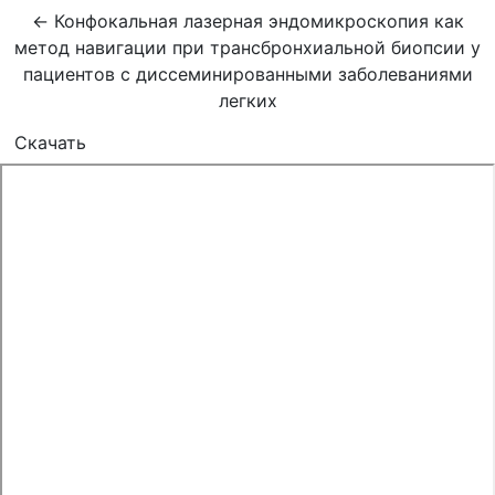
Вернуться к Подробностям о статье
←
Конфокальная лазерная эндомикроскопия как
метод навигации при трансбронхиальной биопсии у
пациентов с диссеминированными заболеваниями
легких
Скачать