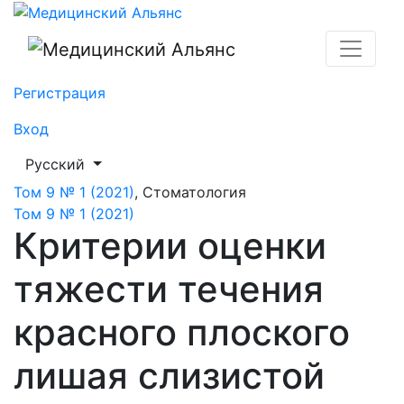
Критерии оценки тяжести течения красного плоског
Регистрация
Вход
##plugins.themes.healthSciences.language.toggle##
Русский
Том 9 № 1 (2021)
,
Стоматология
Том 9 № 1 (2021)
Критерии оценки
тяжести течения
красного плоского
лишая слизистой