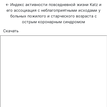
Вернуться к Подробностям о статье
←
Индекс активности повседневной жизни Katz и
его ассоциация с неблагоприятными исходами у
больных пожилого и старческого возраста с
острым коронарным синдромом
Скачать