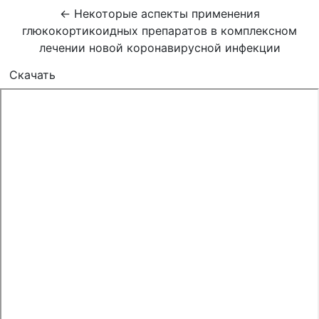
Вернуться к Подробностям о статье
←
Некоторые аспекты применения
глюкокортикоидных препаратов в комплексном
лечении новой коронавирусной инфекции
Скачать