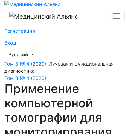
Применение компьютерной томографии для монитори
Регистрация
Вход
##plugins.themes.healthSciences.language.toggle##
Русский
Том 8 № 4 (2020)
,
Лучевая и функциональная
диагностика
Том 8 № 4 (2020)
Применение
компьютерной
томографии для
мониторирования