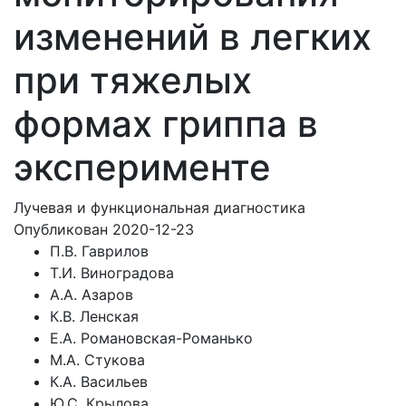
изменений в легких
при тяжелых
формах гриппа в
эксперименте
Лучевая и функциональная диагностика
Опубликован 2020-12-23
П.В. Гаврилов
Т.И. Виноградова
А.А. Азаров
К.В. Ленская
Е.А. Романовская-Романько
М.А. Стукова
К.А. Васильев
Ю.С. Крылова