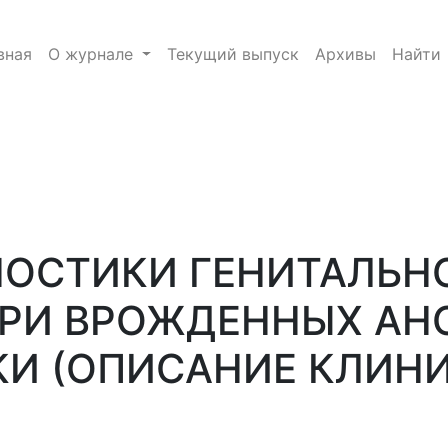
 ТУБЕРКУЛЕЗА ПРИ ВРОЖДЕННЫХ АНОМАЛИЯХ РАЗВИ
вная
О журнале
Текущий выпуск
Архивы
Найти
e.toggle##
ОСТИКИ ГЕНИТАЛЬН
ПРИ ВРОЖДЕННЫХ А
КИ (ОПИСАНИЕ КЛИН