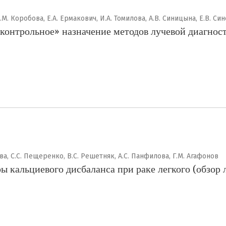
Д.М. Коробова, Е.А. Ермакович, И.А. Томилова, А.В. Синицына, Е.В. С
контрольное» назначение методов лучевой диагнос
ова, С.С. Пещеренко, В.С. Решетняк, А.С. Панфилова, Г.М. Агафонов
 кальциевого дисбаланса при раке легкого (обзор 