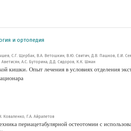
огия и ортопедия
шев, С.Г. Щербак, В.А. Ветошкин, В.Ю. Свитич, Д.В. Пашков, Е.И. Сем
 Аветисян, А.С. Буторина, Д.Д. Сидоров, К.К. Шман
кой кишки. Опыт лечения в условиях отделения экс
тационара
.Н. Коваленко, Г.А. Айрапетов
хника периацетабулярной остеотомии с использов