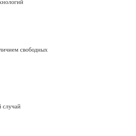
хнологий
аличием свободных
 случай