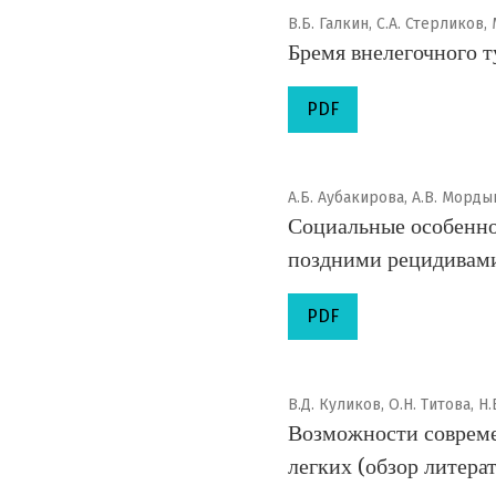
В.Б. Галкин, С.А. Стерликов
Бремя внелегочного т
PDF
А.Б. Аубакирова, А.В. Морды
Социальные особеннос
поздними рецидивами
PDF
В.Д. Куликов, О.Н. Титова, Н
Возможности совреме
легких (обзор литера