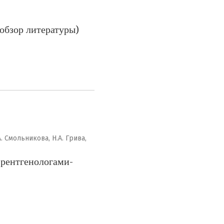
обзор литературы)
А. Смольникова, Н.А. Грива,
 рентгенологами-