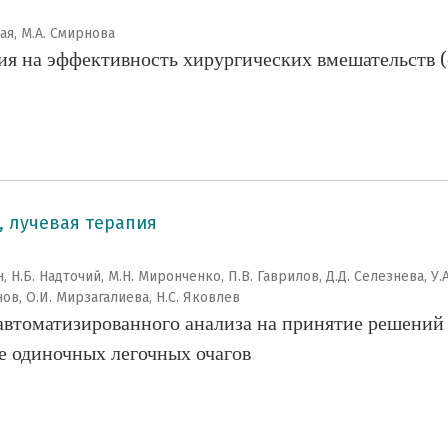
кая, М.А. Смирнова
ия на эффективность хирургических вмешательств (
, лучевая терапия
, Н.Б. Надточий, М.Н. Миронченко, П.В. Гаврилов, Д.Д. Селезнева, У.
нов, О.И. Мирзагалиева, Н.С. Яковлев
автоматизированного анализа на принятие решений
е одиночных легочных очагов