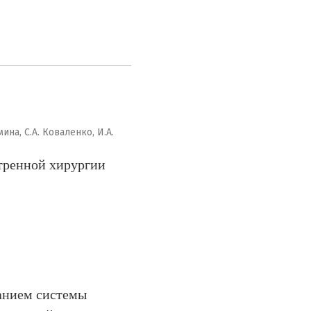
ина, С.А. Коваленко, И.А.
тренной хирургии
анием системы