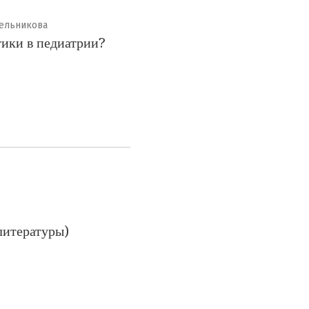
инельникова
тики в педиатрии?
литературы)