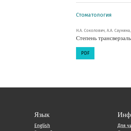
Стоматология
Н.А. Соколович, А.А. Саунина,
Степень трансверзал
PDF
Язык
Инф
English
Для ч