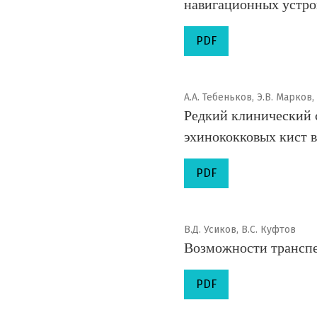
навигационных устро
PDF
А.А. Тебеньков, Э.В. Марков,
Редкий клинический 
эхинококковых кист в
PDF
В.Д. Усиков, В.С. Куфтов
Возможности транспе
PDF