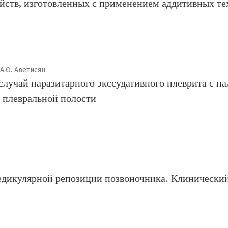
йств, изготовленных с применением аддитивных те
 А.О. Аветисян
случай паразитарного экссудативного плеврита с н
 плевральной полости
дикулярной репозиции позвоночника. Клинический