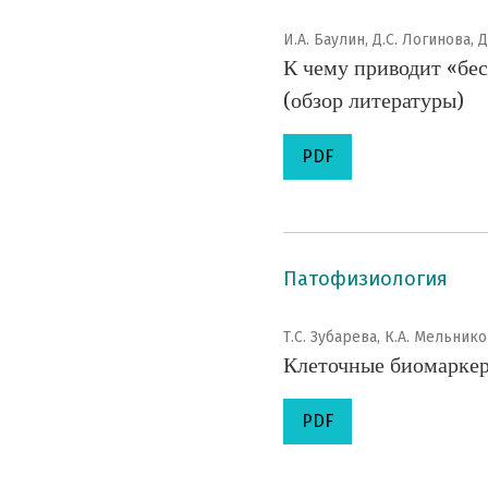
И.А. Баулин, Д.С. Логинова, 
К чему приводит «бес
(обзор литературы)
PDF
Патофизиология
Т.С. Зубарева, К.А. Мельник
Клеточные биомаркеры
PDF