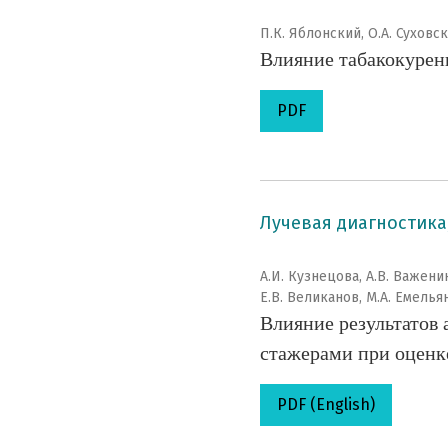
П.К. Яблонский, О.А. Суховс
Влияние табакокурен
PDF
Лучевая диагностика
А.И. Кузнецова, А.В. Важенин
Е.В. Великанов, М.А. Емелья
Влияние результатов 
стажерами при оценк
PDF (English)