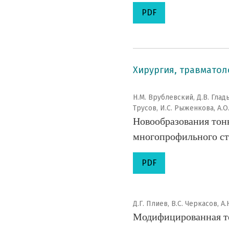
PDF
Хирургия, травматол
Н.М. Врублевский, Д.В. Глады
Трусов, И.С. Рыженкова, А.О.
Новообразования тон
многопрофильного с
PDF
Д.Г. Плиев, В.C. Черкасов, А
Модифицированная те