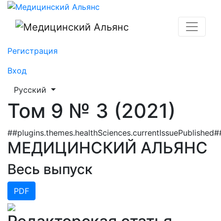
Том 9 № 3 (2021): МЕДИЦИНСКИЙ АЛЬЯНС
Регистрация
Вход
##plugins.themes.healthSciences.language.toggle##
Русский
Том 9 № 3 (2021)
##plugins.themes.healthSciences.currentIssuePublished#
МЕДИЦИНСКИЙ АЛЬЯНС
Весь выпуск
PDF