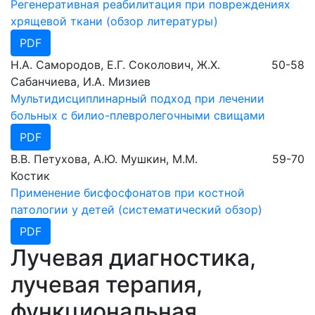
Регенеративная реабилитация при повреждениях
хрящевой ткани (обзор литературы)
PDF
Н.А. Самородов, Е.Г. Соколович, Ж.Х.
50-58
Сабанчиева, И.А. Мизиев
Мультидисциплинарный подход при лечении
больных с билио-плевролегочными свищами
PDF
В.В. Петухова, А.Ю. Мушкин, М.М.
59-70
Костик
Применение бисфосфонатов при костной
патологии у детей (систематический обзор)
PDF
Лучевая диагностика,
лучевая терапия,
функциональная