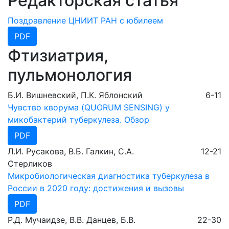
Редакторская статья
Поздравление ЦНИИТ РАН с юбилеем
PDF
Фтизиатрия,
пульмонология
Б.И. Вишневский, П.К. Яблонский
6-11
Чувство кворума (QUORUM SENSING) у
микобактерий туберкулеза. Обзор
PDF
Л.И. Русакова, В.Б. Галкин, С.А.
12-21
Стерликов
Микробиологическая диагностика туберкулеза в
России в 2020 году: достижения и вызовы
PDF
Р.Д. Мучаидзе, В.В. Данцев, Б.В.
22-30