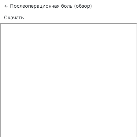
Вернуться к Подробностям о статье
←
Послеоперационная боль (обзор)
Скачать