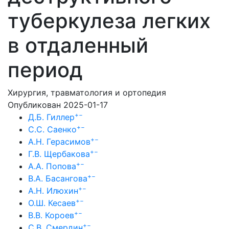
туберкулеза легких
в отдаленный
период
Хирургия, травматология и ортопедия
Опубликован 2025-01-17
+
−
Д.Б. Гиллер
+
−
С.С. Саенко
+
−
А.Н. Герасимов
+
−
Г.В. Щербакова
+
−
А.А. Попова
+
−
В.А. Басангова
+
−
А.Н. Илюхин
+
−
О.Ш. Кесаев
+
−
В.В. Короев
+
−
С.В. Смердин