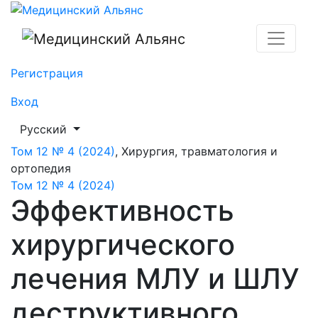
Эффективность хирургического лечения МЛУ и ШЛУ д
Регистрация
Вход
##plugins.themes.healthSciences.language.toggle##
Русский
Том 12 № 4 (2024)
,
Хирургия, травматология и
ортопедия
Том 12 № 4 (2024)
Эффективность
хирургического
лечения МЛУ и ШЛУ
деструктивного