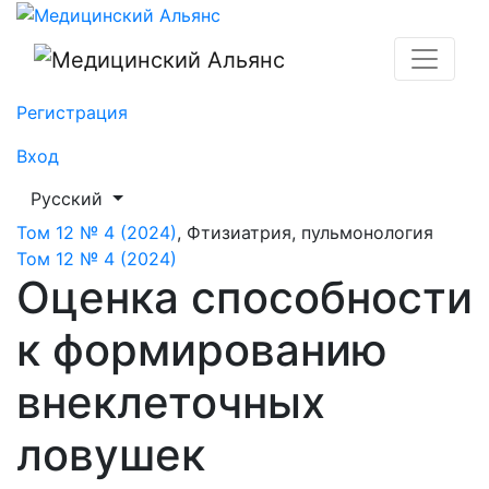
Оценка способности к формированию внеклеточных л
Регистрация
Вход
##plugins.themes.healthSciences.language.toggle##
Русский
Том 12 № 4 (2024)
,
Фтизиатрия, пульмонология
Том 12 № 4 (2024)
Оценка способности
к формированию
внеклеточных
ловушек