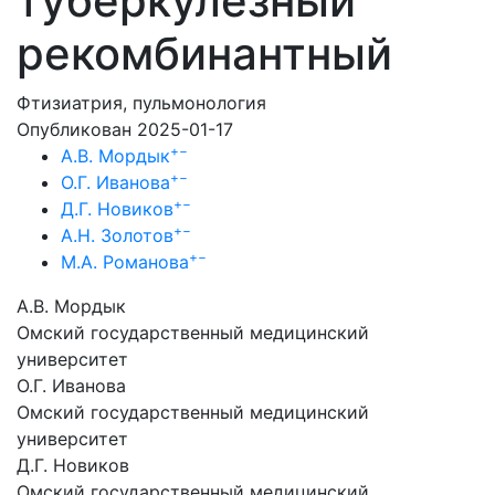
туберкулезный
рекомбинантный
Фтизиатрия, пульмонология
Опубликован 2025-01-17
+
−
А.В. Мордык
+
−
О.Г. Иванова
+
−
Д.Г. Новиков
+
−
А.Н. Золотов
+
−
М.А. Романова
А.В. Мордык
Омский государственный медицинский
университет
О.Г. Иванова
Омский государственный медицинский
университет
Д.Г. Новиков
Омский государственный медицинский