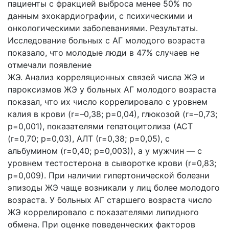
пациенты с фракцией выброса менее 50% по
данным эхокардиографии, с психическими и
онкологическими заболеваниями. Результаты.
Исследование больных с АГ молодого возраста
показало, что молодые люди в 47% случаев не
отмечали появление
ЖЭ. Анализ корреляционных связей числа ЖЭ и
пароксизмов ЖЭ у больных АГ молодого возраста
показал, что их число коррелировало с уровнем
калия в крови (r=–0,38; р=0,04), глюкозой (r=–0,73;
р=0,001), показателями гепатоцитолиза (АСТ
(r=0,70; р=0,03), АЛТ (r=0,38; р=0,05), с
альбумином (r=0,40; р=0,003)), а у мужчин — с
уровнем тестостерона в сыворотке крови (r=0,83;
р=0,009). При наличии гипертонической болезни
эпизоды ЖЭ чаще возникали у лиц более молодого
возраста. У больных АГ старшего возраста число
ЖЭ коррелировало с показателями липидного
обмена. При оценке поведенческих факторов