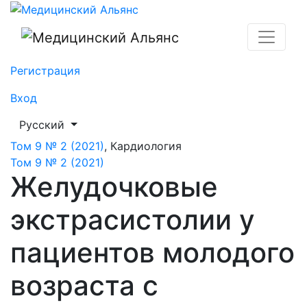
Желудочковые экстрасистолии у пациентов молодого
Регистрация
Вход
##plugins.themes.healthSciences.language.toggle##
Русский
Том 9 № 2 (2021)
,
Кардиология
Том 9 № 2 (2021)
Желудочковые
экстрасистолии у
пациентов молодого
возраста с