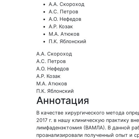
А.А. Скороход
А.С. Петров
А.О. Нефедов
А.Р. Козак
М.А. Атюков
П.К. Яблонский
А.А. Скороход
А.С. Петров
А.О. Нефедов
А.Р. Козак
М.А. Атюков
П.К. Яблонский
Аннотация
В качестве хирургического метода опре
2017 г. в нашу клиническую практику в
лимфаденэктомия (ВАМЛА). В данной раб
проанализировали полученный опыт и ср