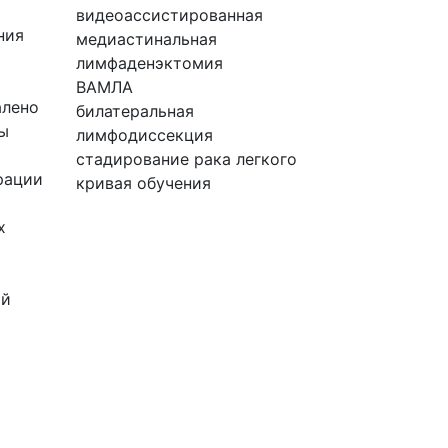
видеоассистированная
ния
медиастинальная
лимфаденэктомия
ВАМЛА
алено
билатеральная
лы
лимфодиссекция
стадирование рака легкого
ерации
кривая обучения
х
ой