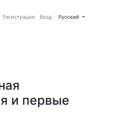
льтаты
##plugins.themes.healthSciences.
Регистрация
Вход
Русский
ная
я и первые