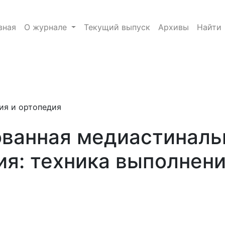
 лимфаденэктомия: техника выполнения и первые резу
вная
О журнале
Текущий выпуск
Архивы
Найти
e.toggle##
ия и ортопедия
ванная медиастиналь
я: техника выполнени