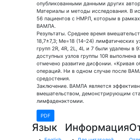
опубликованными данными других автор
Материалы и методы исследования. В и
56 пациентов с НМРЛ, которым в рамка
ВАМЛА.
Результаты. Среднее время вмешательст
18,7±7,3; Ме=18 (14–24) лимфатических у
групп 2R, 4R, 2L, 4L и 7 были удалены в 
доступных узлов группы 10R выполнена в 
отмечено развитие дисфонии. «Кривая о
операций. Ни в одном случае после ВАМ
средостения.
Заключение. ВАМЛА является эффективн
вмешательством, демонстрирующим ста
лимфаденэктомии.
PDF
Язык
Информация
О
English
Для читателей
Отп