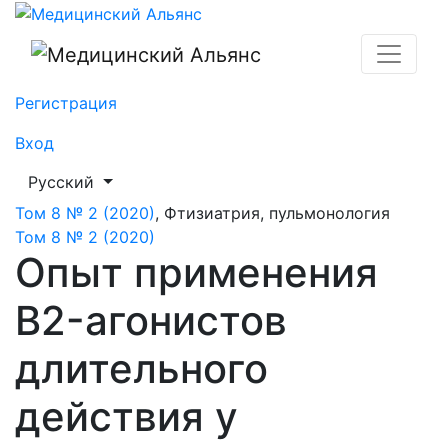
Опыт применения B2-агонистов длительного действи
Регистрация
Вход
##plugins.themes.healthSciences.language.toggle##
Русский
Том 8 № 2 (2020)
,
Фтизиатрия, пульмонология
Том 8 № 2 (2020)
Опыт применения
B2-агонистов
длительного
действия у