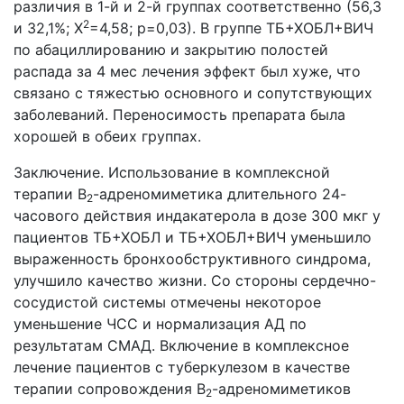
различия в 1-й и 2-й группах соответственно (56,3
2
и 32,1%; X
=4,58; р=0,03). В группе ТБ+ХОБЛ+ВИЧ
по абациллированию и закрытию полостей
распада за 4 мес лечения эффект был хуже, что
связано с тяжестью основного и сопутствующих
заболеваний. Переносимость препарата была
хорошей в обеих группах.
Заключение. Использование в комплексной
терапии B
-адреномиметика длительного 24-
2
часового действия индакатерола в дозе 300 мкг у
пациентов ТБ+ХОБЛ и ТБ+ХОБЛ+ВИЧ уменьшило
выраженность бронхообструктивного синдрома,
улучшило качество жизни. Со стороны сердечно-
сосудистой системы отмечены некоторое
уменьшение ЧСС и нормализация АД по
результатам СМАД. Включение в комплексное
лечение пациентов с туберкулезом в качестве
терапии сопровождения B
-адреномиметиков
2