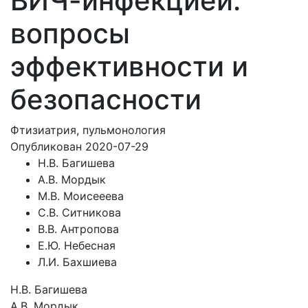
ВИЧ-инфекцией:
вопросы
эффективности и
безопасности
Фтизиатрия, пульмонология
Опубликован 2020-07-29
Н.В. Багишева
А.В. Мордык
М.В. Моисееева
С.В. Ситникова
В.В. Антропова
Е.Ю. Небесная
Л.И. Бахшиева
Н.В. Багишева
А.В. Мордык