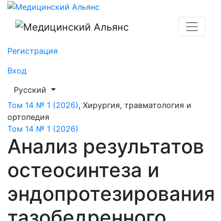
Анализ результатов остеосинтеза и эндопротезиров
Регистрация
Вход
##plugins.themes.healthSciences.language.toggle##
Русский
Том 14 № 1 (2026)
,
Хирургия, травматология и
ортопедия
Том 14 № 1 (2026)
Анализ результатов
остеосинтеза и
эндопротезирования
тазобедренного