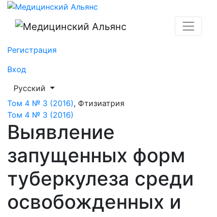
Выявление запущенных форм туберкулеза среди осв
Регистрация
Вход
##plugins.themes.healthSciences.language.toggle##
Русский
Том 4 № 3 (2016)
,
Фтизиатрия
Том 4 № 3 (2016)
Выявление
запущенных форм
туберкулеза среди
освобожденных и