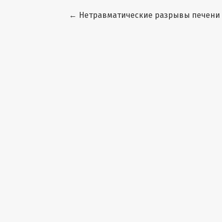
Вернуться к Подробностям о статье
←
Нетравматические разрывы печени 