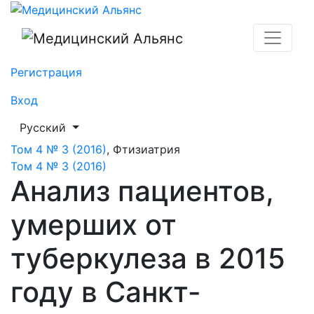
Анализ пациентов, умерших от туберкулеза в 2015 го
Регистрация
Вход
##plugins.themes.healthSciences.language.toggle##
Русский
Том 4 № 3 (2016)
,
Фтизиатрия
Том 4 № 3 (2016)
Анализ пациентов,
умерших от
туберкулеза в 2015
году в Санкт-