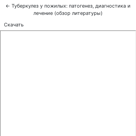
Вернуться к Подробностям о статье
←
Туберкулез у пожилых: патогенез, диагностика и
лечение (обзор литературы)
Скачать